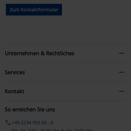
Zum Kontaktformular
remove
Unternehmen & Rechtliches
remove
Services
remove
Kontakt
So erreichen Sie uns
phone
+49 2234 955 66 - 0
Mo.-Do. 7:30 - 16:30 Uhr, Fr. bis 14:00 Uhr