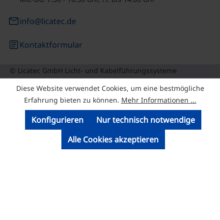
email
info@licatec.de
article
Kontaktformular
© Licatec GmbH Licht- und Kabelführungssysteme
Diese Website verwendet Cookies, um eine bestmögliche
Erfahrung bieten zu können.
Mehr Informationen ...
Konfigurieren
Nur technisch notwendige
Alle Cookies akzeptieren