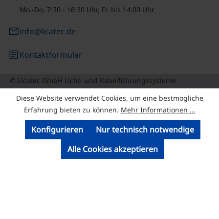
Mo.-Do. 7:30 - 16:30 Uhr, Fr. bis 14:00 Uhr
email
info@licatec.de
article
Kontaktformular
© Licatec GmbH Licht- und Kabelführungssysteme
Diese Website verwendet Cookies, um eine bestmögliche
Erfahrung bieten zu können.
Mehr Informationen ...
Konfigurieren
Nur technisch notwendige
Alle Cookies akzeptieren