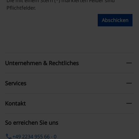
Die mit einem Stern (*) markierten Felder sind
Pflichtfelder.
Abschicken
remove
Unternehmen & Rechtliches
remove
Services
remove
Kontakt
So erreichen Sie uns
phone
+49 2234 955 66 - 0