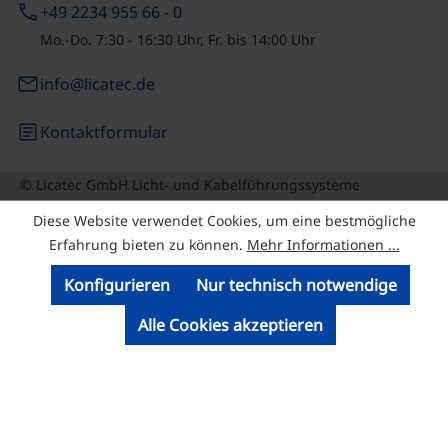
phone
+49 2234 955 66 - 0
Mo.-Do. 7:30 - 16:30 Uhr, Fr. bis 14:00 Uhr
email
info@licatec.de
article
Kontaktformular
© Licatec GmbH Licht- und Kabelführungssysteme
Diese Website verwendet Cookies, um eine bestmögliche
Erfahrung bieten zu können.
Mehr Informationen ...
Konfigurieren
Nur technisch notwendige
Alle Cookies akzeptieren