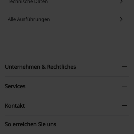
chevron_right
Technische Daten
chevron_right
Alle Ausführungen
remove
Unternehmen & Rechtliches
remove
Services
remove
Kontakt
So erreichen Sie uns