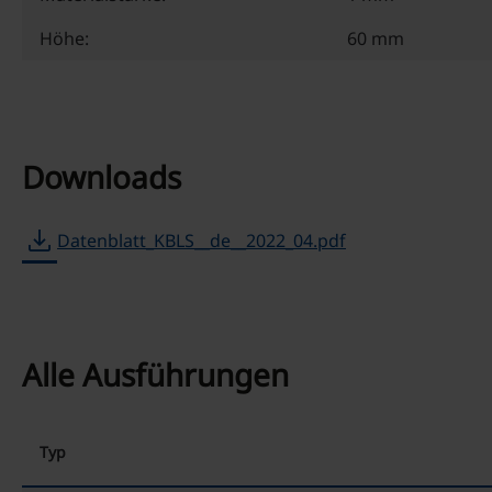
Höhe:
60 mm
Downloads
download
Datenblatt_KBLS__de__2022_04.pdf
Alle Ausführungen
Typ