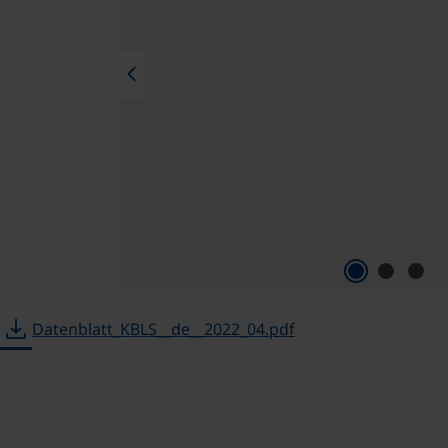
chevron_left
download
Datenblatt_KBLS__de__2022_04.pdf