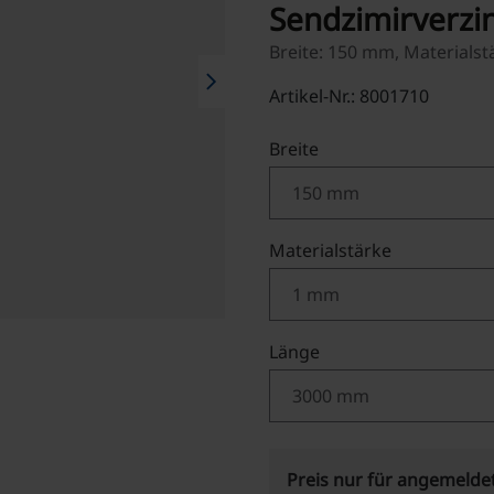
Sendzimirverzi
Breite: 150 mm, Materials
chevron_right
Artikel-Nr.: 8001710
auswählen
Breite
auswählen
Materialstärke
auswählen
Länge
Preis nur für angemelde