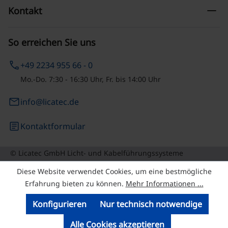
remove
Kontakt
So erreichen Sie uns
phone
+49 2234 955 66 - 0
Mo.-Do. 7:30 - 16:30 Uhr, Fr. bis 14:00 Uhr
email
info@licatec.de
article
Kontaktformular
© Licatec GmbH Licht- und Kabelführungssysteme
Diese Website verwendet Cookies, um eine bestmögliche
Erfahrung bieten zu können.
Mehr Informationen ...
Konfigurieren
Nur technisch notwendige
Alle Cookies akzeptieren