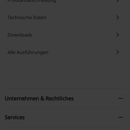
chevron_right
Produktbeschreibung
chevron_right
Technische Daten
chevron_right
Downloads
chevron_right
Alle Ausführungen
remove
Unternehmen & Rechtliches
remove
Services