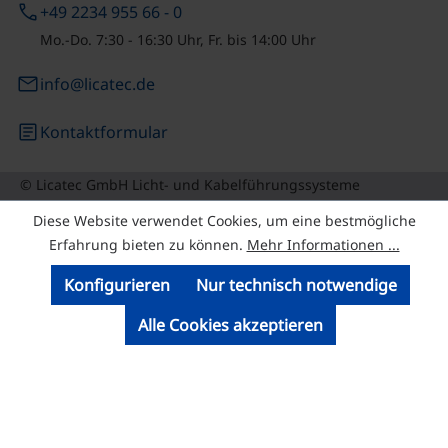
phone
+49 2234 955 66 - 0
Mo.-Do. 7:30 - 16:30 Uhr, Fr. bis 14:00 Uhr
email
info@licatec.de
article
Kontaktformular
© Licatec GmbH Licht- und Kabelführungssysteme
Diese Website verwendet Cookies, um eine bestmögliche
Erfahrung bieten zu können.
Mehr Informationen ...
Konfigurieren
Nur technisch notwendige
Alle Cookies akzeptieren