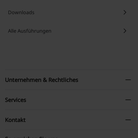
chevron_right
Downloads
chevron_right
Alle Ausführungen
remove
Unternehmen & Rechtliches
remove
Services
remove
Kontakt