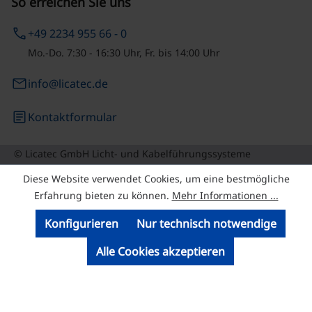
So erreichen Sie uns
phone
+49 2234 955 66 - 0
Mo.-Do. 7:30 - 16:30 Uhr, Fr. bis 14:00 Uhr
email
info@licatec.de
article
Kontaktformular
© Licatec GmbH Licht- und Kabelführungssysteme
Diese Website verwendet Cookies, um eine bestmögliche
Erfahrung bieten zu können.
Mehr Informationen ...
Konfigurieren
Nur technisch notwendige
Alle Cookies akzeptieren