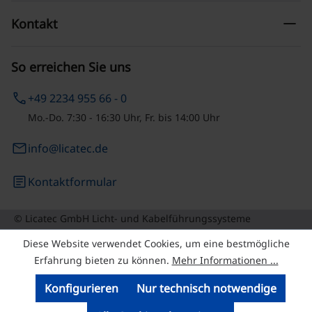
remove
Kontakt
So erreichen Sie uns
phone
+49 2234 955 66 - 0
Mo.-Do. 7:30 - 16:30 Uhr, Fr. bis 14:00 Uhr
email
info@licatec.de
article
Kontaktformular
© Licatec GmbH Licht- und Kabelführungssysteme
Diese Website verwendet Cookies, um eine bestmögliche
Erfahrung bieten zu können.
Mehr Informationen ...
Konfigurieren
Nur technisch notwendige