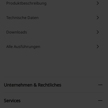
chevron_right
Produktbeschreibung
chevron_right
Technische Daten
chevron_right
Downloads
chevron_right
Alle Ausführungen
remove
Unternehmen & Rechtliches
remove
Services